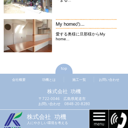
My homeの...
愛する奥様に旦那様からMy
home...
top
会社概要
功機とは
施工一覧
お問い合わせ
株式会社 功機
〒722-0046 広島県尾道市
お問い合わせ 0848-20-8280
株式会社 功機
人にやさしい環境を考える