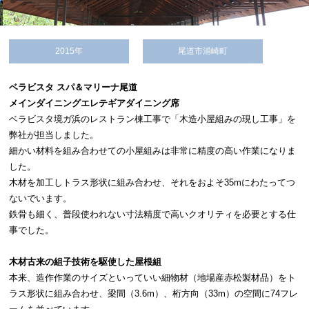
2015年
尾道市浦崎町
ベラビスタ スパ＆マリーナ尾道
メインダイニングエレテギアダイニング席
ベラビスタ境ガ浜のレストラン棟工事で「木造小屋組みの現し工事」を
弊社が担当しました。
細かい材料を組み合わせての小屋組みは非常に精度の高い作業になりま
した。
木材を加工しトラス形状に組み合わせ、それをおよそ35mにわたってつ
ないでいます。
鉄骨も細く、普段使われない寸法精度で高いクオリティを必要とする仕
事でした。
木材古来の組子技術を駆使した屋根組
本来、造作作業のサイズといっていい細物材（地場産赤松製材品）をト
ラス形状に組み合わせ、梁間（3.6m）、桁方向（33m）の空間に74フレ