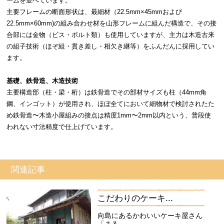
ームを並べています。
主要フレームの断面形状は、最細材（22.5mm×45mmおよび
22.5mm×60mm)の組み合わせ材を山形フレームに組んだ構造で、その接
合部には金物（ビス・ボルト類）も使用していますが、主力は木造古来
の組子技術（ほぞ組・貫き差し・相欠き継等）をふんだんに採用してい
ます。
基礎、鉄骨造、木造技術
主要構造部（柱・梁・桁）は鉄骨造でその部材サイズも柱（44mm角
鋼、インゴット）が使用され、ほぼ全てにおいて細物材で検討されたた
め鉄骨造〜木造小屋組みの接点は精度1mm〜2mm以内という、普段使
われない寸法精度で仕上げています。
関連記事
こだわりのケーキ...
向島にあるかわいいケーキ屋さん
「まる...